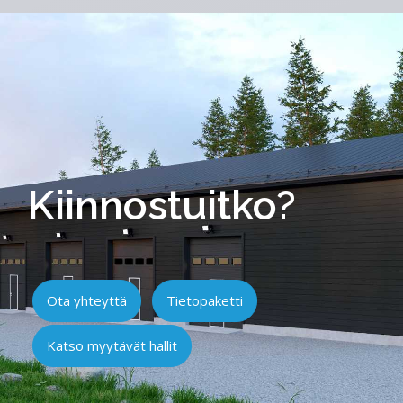
Kiinnostuitko?
Ota yhteyttä
Tietopaketti
Katso myytävät hallit