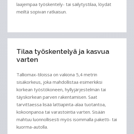
laajempaa työskentely- tai säilytystilaa, löydät
meiltä sopivan ratkaisun.
Tilaa työskentelyä ja kasvua
varten
Talliomax-tiloissa on vakiona 5,4 metrin
sisäkorkeus, joka mahdollistaa esimerkiksi
korkean työstökoneen, hyllyjärjestelmän tai
täyskorkean parven rakentamisen. Saat
tarvittaessa lisää lattiapinta-alaa tuotantoa,
kokoonpanoa tai varastointia varten. Sisään
mahtuu luonnollisesti myös isommalla paketti- tai
kuorma-autolla.