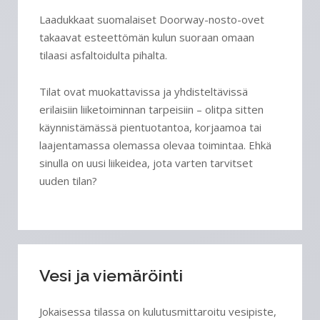
Laadukkaat suomalaiset Doorway-nosto-ovet
takaavat esteettömän kulun suoraan omaan
tilaasi asfaltoidulta pihalta.
Tilat ovat muokattavissa ja yhdisteltävissä
erilaisiin liiketoiminnan tarpeisiin – olitpa sitten
käynnistämässä pientuotantoa, korjaamoa tai
laajentamassa olemassa olevaa toimintaa. Ehkä
sinulla on uusi liikeidea, jota varten tarvitset
uuden tilan?
Vesi ja viemäröinti
Jokaisessa tilassa on kulutusmittaroitu vesipiste,