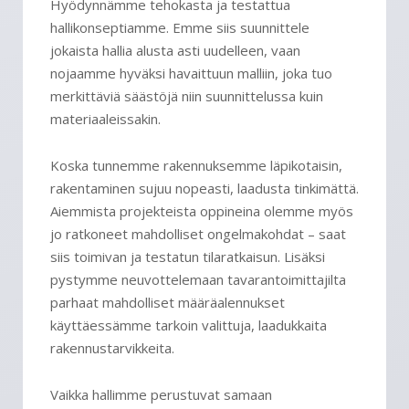
Hyödynnämme tehokasta ja testattua
hallikonseptiamme. Emme siis suunnittele
jokaista hallia alusta asti uudelleen, vaan
nojaamme hyväksi havaittuun malliin, joka tuo
merkittäviä säästöjä niin suunnittelussa kuin
materiaaleissakin.
Koska tunnemme rakennuksemme läpikotaisin,
rakentaminen sujuu nopeasti, laadusta tinkimättä.
Aiemmista projekteista oppineina olemme myös
jo ratkoneet mahdolliset ongelmakohdat – saat
siis toimivan ja testatun tilaratkaisun. Lisäksi
pystymme neuvottelemaan tavarantoimittajilta
parhaat mahdolliset määräalennukset
käyttäessämme tarkoin valittuja, laadukkaita
rakennustarvikkeita.
Vaikka hallimme perustuvat samaan