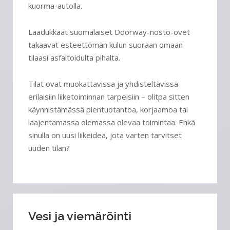
kuorma-autolla.
Laadukkaat suomalaiset Doorway-nosto-ovet
takaavat esteettömän kulun suoraan omaan
tilaasi asfaltoidulta pihalta.
Tilat ovat muokattavissa ja yhdisteltävissä
erilaisiin liiketoiminnan tarpeisiin – olitpa sitten
käynnistämässä pientuotantoa, korjaamoa tai
laajentamassa olemassa olevaa toimintaa. Ehkä
sinulla on uusi liikeidea, jota varten tarvitset
uuden tilan?
Vesi ja viemäröinti