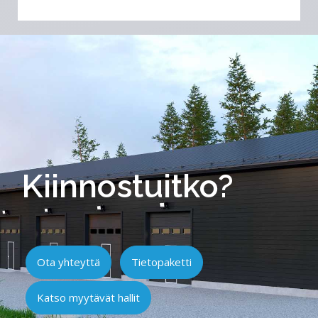
Kiinnostuitko?
Ota yhteyttä
Tietopaketti
Katso myytävät hallit