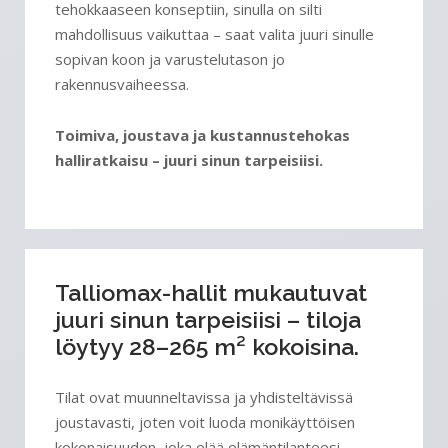
tehokkaaseen konseptiin, sinulla on silti
mahdollisuus vaikuttaa – saat valita juuri sinulle
sopivan koon ja varustelutason jo
rakennusvaiheessa.
Toimiva, joustava ja kustannustehokas
halliratkaisu – juuri sinun tarpeisiisi.
Talliomax-hallit mukautuvat
juuri sinun tarpeisiisi – tiloja
löytyy 28–265 m² kokoisina.
Tilat ovat muunneltavissa ja yhdisteltävissä
joustavasti, joten voit luoda monikäyttöisen
kokonaisuuden, joka elää elämäntilanteesi