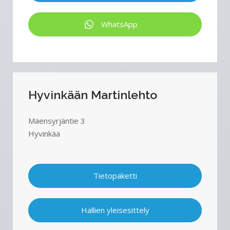
WhatsApp
Hyvinkään Martinlehto
Mäensyrjäntie 3
Hyvinkää
Tietopaketti
Hallien yleisesittely